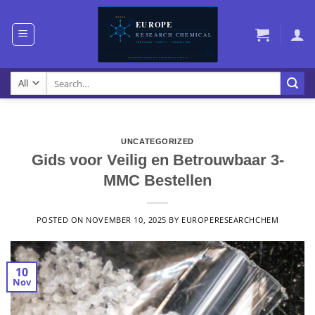
Skip
to
content
Search
for:
UNCATEGORIZED
Gids voor Veilig en Betrouwbaar 3-
MMC Bestellen
POSTED ON
NOVEMBER 10, 2025
BY
EUROPERESEARCHCHEM
10
Nov