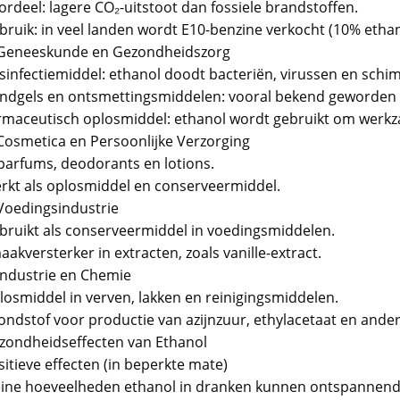
ordeel: lagere CO₂-uitstoot dan fossiele brandstoffen.
bruik: in veel landen wordt E10-benzine verkocht (10% ethan
 Geneeskunde en Gezondheidszorg
sinfectiemiddel: ethanol doodt bacteriën, virussen en schi
ndgels en ontsmettingsmiddelen: vooral bekend geworden 
rmaceutisch oplosmiddel: ethanol wordt gebruikt om werkza
 Cosmetica en Persoonlijke Verzorging
 parfums, deodorants en lotions.
rkt als oplosmiddel en conserveermiddel.
 Voedingsindustrie
bruikt als conserveermiddel in voedingsmiddelen.
akversterker in extracten, zoals vanille-extract.
 Industrie en Chemie
losmiddel in verven, lakken en reinigingsmiddelen.
ondstof voor productie van azijnzuur, ethylacetaat en ander
zondheidseffecten van Ethanol
itieve effecten (in beperkte mate)
eine hoeveelheden ethanol in dranken kunnen ontspannend