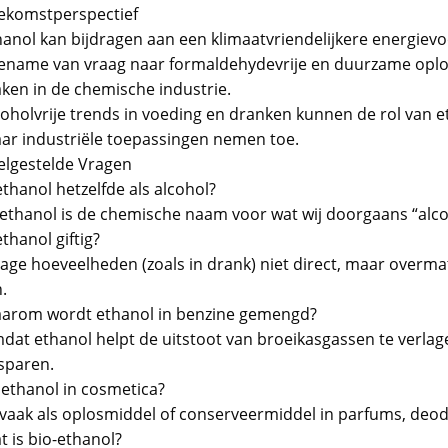
ekomstperspectief
hanol kan bijdragen aan een klimaatvriendelijkere energievo
ename van vraag naar formaldehydevrije en duurzame oplos
ken in de chemische industrie.
coholvrije trends in voeding en dranken kunnen de rol van 
ar industriële toepassingen nemen toe.
elgestelde Vragen
ethanol hetzelfde als alcohol?
, ethanol is de chemische naam voor wat wij doorgaans “alc
ethanol giftig?
lage hoeveelheden (zoals in drank) niet direct, maar overmat
n.
arom wordt ethanol in benzine gemengd?
dat ethanol helpt de uitstoot van broeikasgassen te verlage
sparen.
 ethanol in cosmetica?
, vaak als oplosmiddel of conserveermiddel in parfums, deod
t is bio-ethanol?