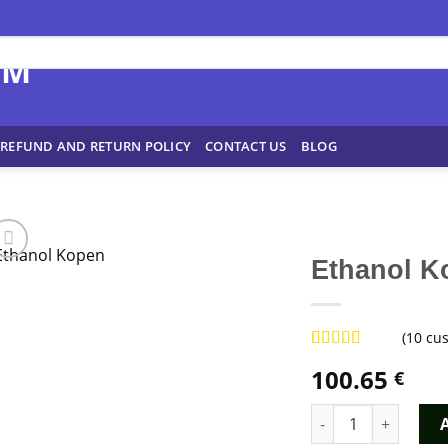
REFUND AND RETURN POLICY
CONTACT US
BLOG
Ethanol K
(
10
cus
Rated
8
4.75
100.65
€
out of 5
based on
customer
Ethanol Kopen quan
ratings