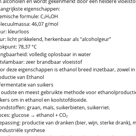
n alcoholen en wordt gekenmerkt door een heldere vloeist
langrijkste eigenschappen:
emische formule: C₂H₅OH
lecuulmassa: 46,07 g/mol
ur: kleurloos
r: licht prikkelend, herkenbaar als “alcoholgeur”
okpunt: 78,37 °C
ngbaarheid: volledig oplosbaar in water
tvlambaar: zeer brandbaar vloeistof
r deze eigenschappen is ethanol breed inzetbaar, zowel in he
oductie van Ethanol
 Fermentatie van suikers
 oudste en meest gebruikte methode voor ethanolproductie is
ikers om in ethanol en koolstofdioxide.
ndstoffen: graan, maïs, suikerbieten, suikerriet.
oces: glucose → ethanol + CO₂
epassing: productie van dranken (bier, wijn, sterke drank),
Industriële synthese