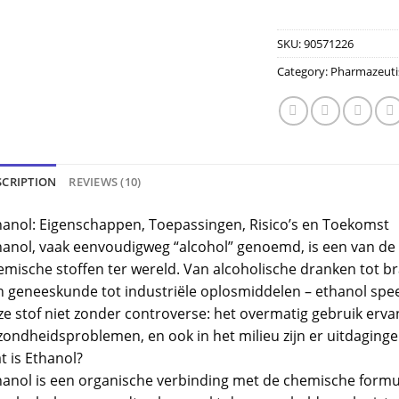
SKU:
90571226
Category:
Pharmazeuti
SCRIPTION
REVIEWS (10)
hanol: Eigenschappen, Toepassingen, Risico’s en Toekomst
hanol, vaak eenvoudigweg “alcohol” genoemd, is een van de 
emische stoffen ter wereld. Van alcoholische dranken tot br
n geneeskunde tot industriële oplosmiddelen – ethanol speelt
ze stof niet zonder controverse: het overmatig gebruik ervan
zondheidsproblemen, en ook in het milieu zijn er uitdaginge
t is Ethanol?
hanol is een organische verbinding met de chemische formu