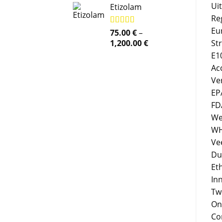
Uit
Etizolam
Re
Eu
Rated
75.00
5.00
€
–
out of 5
Price
St
1,200.00
€
range:
E10
75.00 €
Ac
through
Ve
1,200.00 €
EP
FD
We
WH
Ve
Du
Eth
In
Tw
On
Co