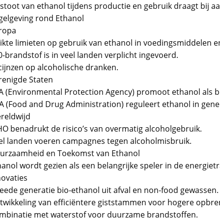
stoot van ethanol tijdens productie en gebruik draagt bij aa
gelgeving rond Ethanol
ropa
rikte limieten op gebruik van ethanol in voedingsmiddelen e
-brandstof is in veel landen verplicht ingevoerd.
cijnzen op alcoholische dranken.
renigde Staten
A (Environmental Protection Agency) promoot ethanol als b
A (Food and Drug Administration) reguleert ethanol in gen
reldwijd
O benadrukt de risico’s van overmatig alcoholgebruik.
el landen voeren campagnes tegen alcoholmisbruik.
urzaamheid en Toekomst van Ethanol
anol wordt gezien als een belangrijke speler in de energietr
novaties
eede generatie bio-ethanol uit afval en non-food gewassen.
twikkeling van efficiëntere giststammen voor hogere opbre
mbinatie met waterstof voor duurzame brandstoffen.