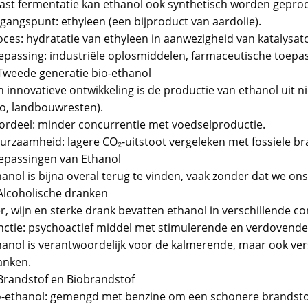
ast fermentatie kan ethanol ook synthetisch worden gepro
tgangspunt: ethyleen (een bijproduct van aardolie).
oces: hydratatie van ethyleen in aanwezigheid van katalysat
epassing: industriële oplosmiddelen, farmaceutische toepa
 Tweede generatie bio-ethanol
n innovatieve ontwikkeling is de productie van ethanol uit n
ro, landbouwresten).
ordeel: minder concurrentie met voedselproductie.
urzaamheid: lagere CO₂-uitstoot vergeleken met fossiele br
epassingen van Ethanol
anol is bijna overal terug te vinden, vaak zonder dat we on
 Alcoholische dranken
r, wijn en sterke drank bevatten ethanol in verschillende co
nctie: psychoactief middel met stimulerende en verdovende 
hanol is verantwoordelijk voor de kalmerende, maar ook ver
anken.
 Brandstof en Biobrandstof
o-ethanol: gemengd met benzine om een schonere brandsto