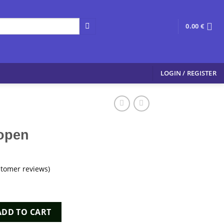
0.00
€
LOGIN / REGISTER
open
tomer reviews)
tity
ADD TO CART