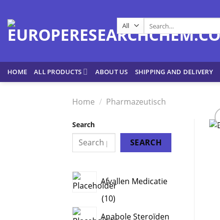
Skip
to
Search
content
for:
HOME
ALL PRODUCTS
ABOUT US
SHIPPING AND DELIVERY
Home
/
Pharmazeutisch
Search
SEARCH
Afvallen Medicatie
10
10
products
Anabole Steroïden