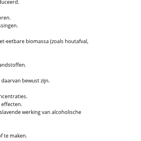
duceerd.
oren.
ssingen.
iet-eetbare biomassa (zoals houtafval,
andstoffen.
s daarvan bewust zijn.
ncentraties.
effecten.
slavende werking van alcoholische
f te maken.