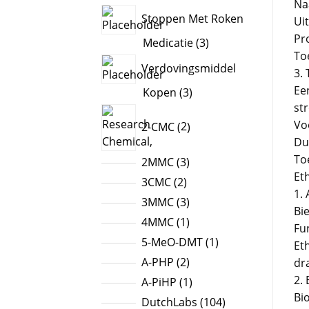
Na
products
Stoppen Met Roken
Ui
Pr
3
Medicatie
3
To
products
Verdovingsmiddel
3.
Ee
3
Kopen
3
st
products
2
Vo
2-CMC
2
products
Du
To
3
2MMC
3
Eth
products
2
3CMC
2
1.
products
3
3MMC
3
Bie
products
1
4MMC
1
Fu
product
1
5-MeO-DMT
1
Et
product
2
A-PHP
2
dr
products
2.
1
A-PiHP
1
Bi
product
104
DutchLabs
104