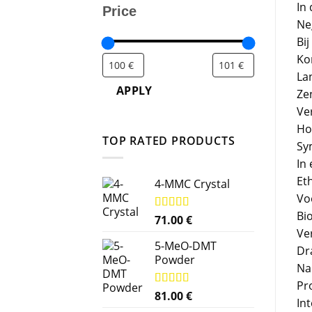
In
Price
Ne
Bi
Kor
Lan
APPLY
Ze
Ve
Ho
TOP RATED PRODUCTS
Sy
In
Eth
4-MMC Crystal
Vo
Bi
Rated
71.00
5.00
€
out of 5
Ve
5-MeO-DMT
Dr
Powder
Na
Pr
Rated
81.00
5.00
€
Int
out of 5