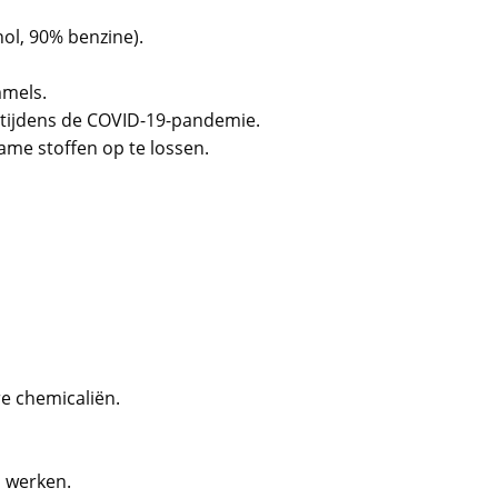
ol, 90% benzine).
mmels.
tijdens de COVID-19-pandemie.
me stoffen op te lossen.
e chemicaliën.
 werken.