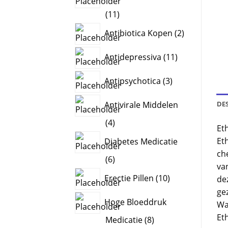
11
11
products
2
Antibiotica Kopen
2
products
11
Antidepressiva
11
products
3
Antipsychotica
3
products
DE
Antivirale Middelen
4
4
Et
products
Et
Diabetes Medicatie
ch
6
6
va
products
10
Erectie Pillen
10
de
products
ge
Hoge Bloeddruk
Wa
Et
8
Medicatie
8