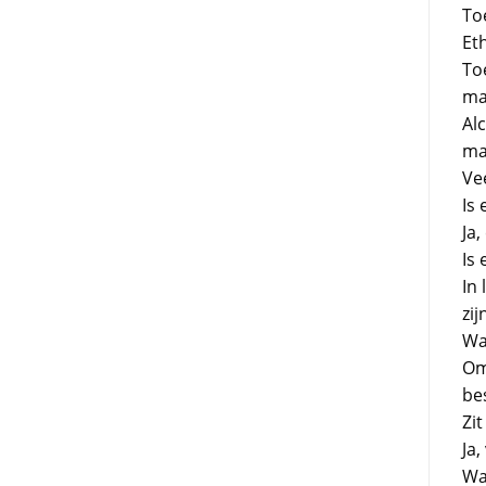
To
Et
To
ma
Al
ma
Ve
Is 
Ja
Is 
In 
zij
Wa
Om
be
Zit
Ja
Wa