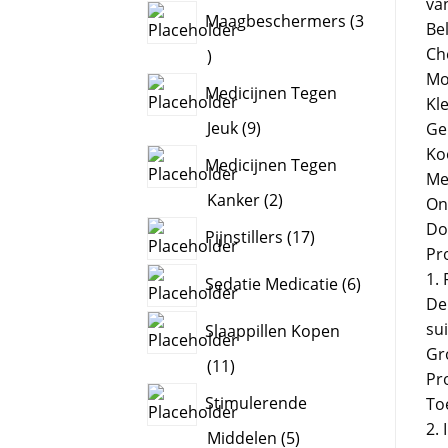
va
products
Maagbeschermers
3
Be
Ch
3
Mo
products
Medicijnen Tegen
Kle
9
Jeuk
9
Geu
products
Ko
Medicijnen Tegen
Me
2
Kanker
2
On
products
17
Doo
Pijnstillers
17
products
Pr
6
1.
Sedatie Medicatie
6
products
De
su
Slaappillen Kopen
Gro
11
11
Pr
products
Stimulerende
To
2. 
5
Middelen
5