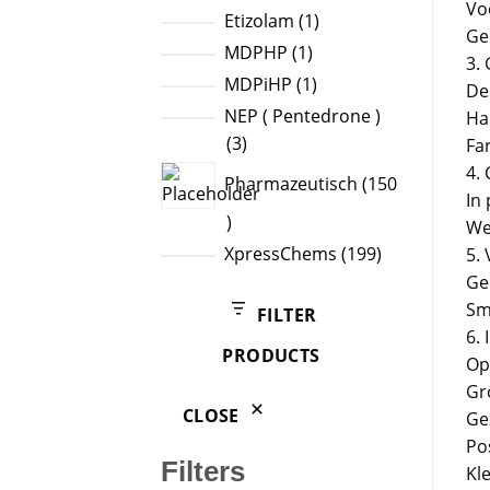
Vo
products
1
Etizolam
1
Ge
product
1
MDPHP
1
3.
product
1
MDPiHP
1
De
product
NEP ( Pentedrone )
Ha
3
3
Fa
products
4.
Pharmazeutisch
150
In
150
We
products
199
XpressChems
199
5.
products
Ge
Sma
FILTER
6.
PRODUCTS
Op
Gr
CLOSE
Ge
Pos
Filters
Kl