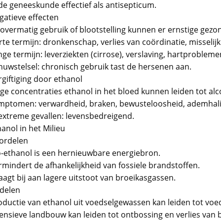
 de geneeskunde effectief als antisepticum.
gatieve effecten
j overmatig gebruik of blootstelling kunnen er ernstige ge
te termijn: dronkenschap, verlies van coördinatie, misselijk
ge termijn: leverziekten (cirrose), verslaving, hartproblem
nuwstelsel: chronisch gebruik tast de hersenen aan.
rgiftiging door ethanol
ge concentraties ethanol in het bloed kunnen leiden tot alco
mptomen: verwardheid, braken, bewusteloosheid, ademhal
 extreme gevallen: levensbedreigend.
anol in het Milieu
ordelen
o-ethanol is een hernieuwbare energiebron.
rmindert de afhankelijkheid van fossiele brandstoffen.
aagt bij aan lagere uitstoot van broeikasgassen.
delen
oductie van ethanol uit voedselgewassen kan leiden tot voeds
ensieve landbouw kan leiden tot ontbossing en verlies van bi