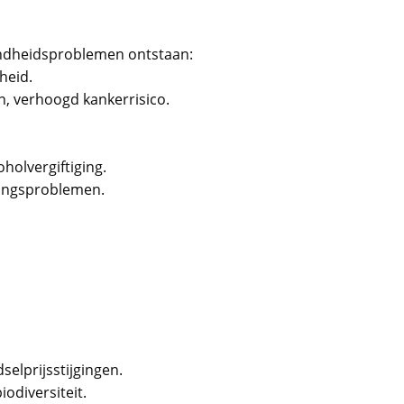
zondheidsproblemen ontstaan:
heid.
en, verhoogd kankerrisico.
holvergiftiging.
ingsproblemen.
elprijsstijgingen.
odiversiteit.