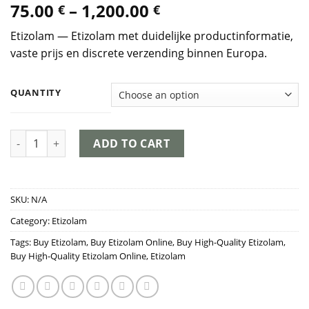
Price
75.00
–
1,200.00
€
€
out of 5
based on
range:
customer
Etizolam — Etizolam met duidelijke productinformatie,
75.00 €
ratings
vaste prijs en discrete verzending binnen Europa.
through
1,200.00 €
QUANTITY
Etizolam quantity
ADD TO CART
SKU:
N/A
Category:
Etizolam
Tags:
Buy Etizolam
,
Buy Etizolam Online
,
Buy High-Quality Etizolam
,
Buy High-Quality Etizolam Online
,
Etizolam