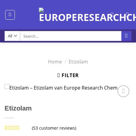
Skip
to
content
Search
for:
Home
/
Etizolam
FILTER
Etizolam
(
53
customer reviews)
Rated
53
5.00