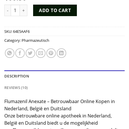
based on
customer
Flumazenil Anexate Kopen quantity
ADD TO CART
ratings
SKU:
64E5AAF6
Category:
Pharmazeutisch
DESCRIPTION
REVIEWS (10)
Flumazenil Anexate – Betrouwbaar Online Kopen in
Nederland, België en Duitsland
Onze betrouwbare online apotheek in Nederland,
België en Duitsland biedt u de mogelijkheid