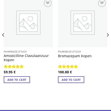
PHARMAZEUTISCH
PHARMAZEUTISCH
Amoxicilline Clavulaanzuur
Bromazepam Kopen
Kopen
59.95
€
100.00
€
Rated
4.89
Rated
4.89
out of 5
out of 5
ADD TO CART
ADD TO CART