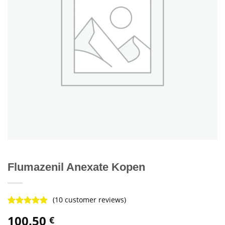
Flumazenil Anexate Kopen
(
10
customer reviews)
Rated
8
4.88
100.50
€
out of 5