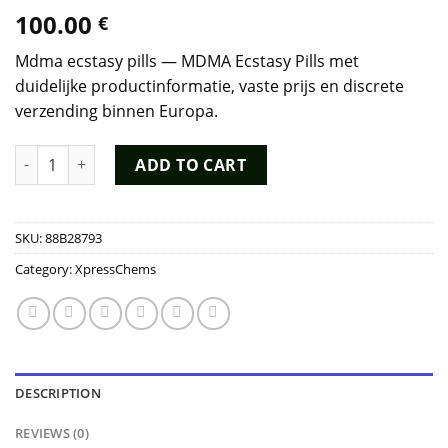
100.00
€
Mdma ecstasy pills — MDMA Ecstasy Pills met
duidelijke productinformatie, vaste prijs en discrete
verzending binnen Europa.
MDMA Ecstasy Pills quantity
ADD TO CART
SKU:
88B28793
Category:
XpressChems
DESCRIPTION
REVIEWS (0)