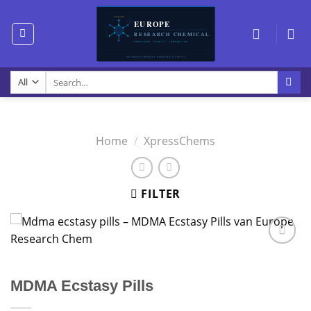
Skip
to
content
Search
for:
Home
/
XpressChems
FILTER
MDMA Ecstasy Pills