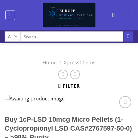
Skip
to
content
Search
for:
Home
/
XpressChems
FILTER
Buy 1cP-LSD 10mcg Micro Pellets (1-
Cyclopropionyl LSD CAS#2767597-50-0)
– >98% Purity