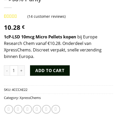
(
14
customer reviews)
Rated
14
4.43
10.28
€
out of 5
based on
customer
1cP-LSD 10mcg Micro Pellets kopen
bij Europe
ratings
Research Chem vanaf €10.28. Onderdeel van
XpressChems. Discreet verpakt, snelle verzending
binnen Europa.
Buy 1cP-LSD 10mcg Micro Pellets (1-Cyclopropionyl LSD CAS#27
ADD TO CART
SKU:
4CCCAE22
Category:
XpressChems