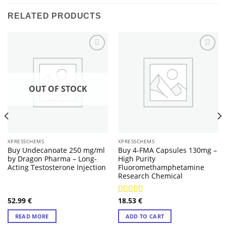
RELATED PRODUCTS
OUT OF STOCK
XPRESSCHEMS
XPRESSCHEMS
Buy Undecanoate 250 mg/ml
Buy 4-FMA Capsules 130mg –
by Dragon Pharma – Long-
High Purity
Acting Testosterone Injection
Fluoromethamphetamine
Research Chemical
52.99
€
18.53
€
Rated
4.57
out of 5
READ MORE
ADD TO CART