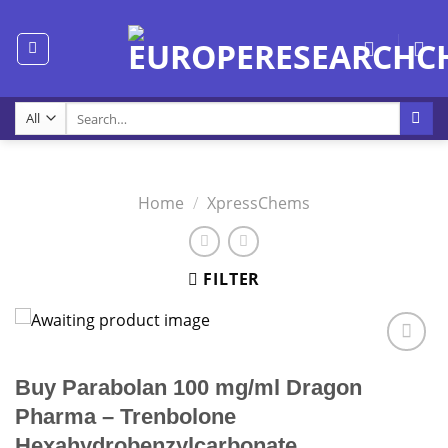
Skip
to
content
Search
for:
Home
/
XpressChems
FILTER
Buy Parabolan 100 mg/ml Dragon
Pharma – Trenbolone
Hexahydrobenzylcarbonate