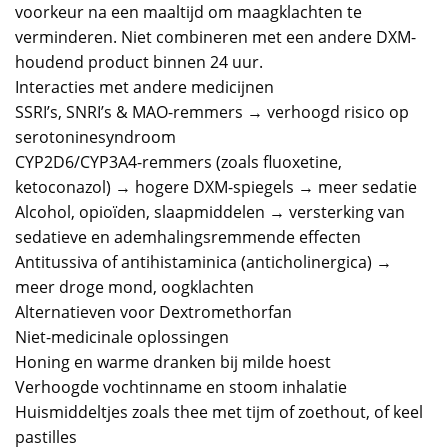
voorkeur na een maaltijd om maagklachten te
verminderen. Niet combineren met een andere DXM-
houdend product binnen 24 uur.
Interacties met andere medicijnen
SSRI’s, SNRI’s & MAO-remmers → verhoogd risico op
serotoninesyndroom
CYP2D6/CYP3A4-remmers (zoals fluoxetine,
ketoconazol) → hogere DXM-spiegels → meer sedatie
Alcohol, opioïden, slaapmiddelen → versterking van
sedatieve en ademhalingsremmende effecten
Antitussiva of antihistaminica (anticholinergica) →
meer droge mond, oogklachten
Alternatieven voor Dextromethorfan
Niet-medicinale oplossingen
Honing en warme dranken bij milde hoest
Verhoogde vochtinname en stoom inhalatie
Huismiddeltjes zoals thee met tijm of zoethout, of keel
pastilles