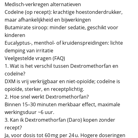
Medisch-verkregen alternatieven
Codeïne (op recept): krachtige hoestonderdrukker,
maar afhankelijkheid en bijwerkingen
Butamirate siroop: minder sedatie, geschikt voor
kinderen
Eucalyptus-, menthol- of kruidenspreidingen: lichte
demping van irritatie
Veelgestelde vragen (FAQ)
1. Wat is het verschil tussen Dextromethorfan en
codeïne?
DXM is vrij verkrijgbaar en niet-opioïde; codeïne is
opioïde, sterker, en receptplichtig.
2. Hoe snel werkt Dextromethorfan?
Binnen 15–30 minuten merkbaar effect, maximale
werkingsduur ~6 uur.
3. Kan ik Dextromethorfan (Daro) kopen zonder
recept?
Ja, voor dosis tot 60 mg per 24 u. Hogere doseringen