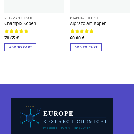
PHARMAZEUTISCH
PHARMAZEUTISCH
Champix Kopen
Alprazolam Kopen
70.65
€
60.00
€
Rated
4.89
Rated
4.89
out of 5
out of 5
ADD TO CART
ADD TO CART