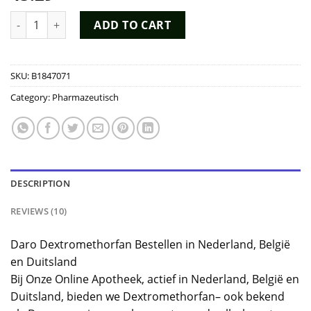
based on
customer
Daro Dextromethorfan Kopen quantity
ADD TO CART
ratings
SKU:
B1847071
Category:
Pharmazeutisch
DESCRIPTION
REVIEWS (10)
Daro Dextromethorfan Bestellen in Nederland, België
en Duitsland
Bij Onze Online Apotheek, actief in Nederland, België en
Duitsland, bieden we Dextromethorfan– ook bekend