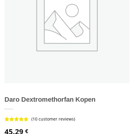
Daro Dextromethorfan Kopen
(
10
customer reviews)
Rated
9
4.89
45.29
€
out of 5