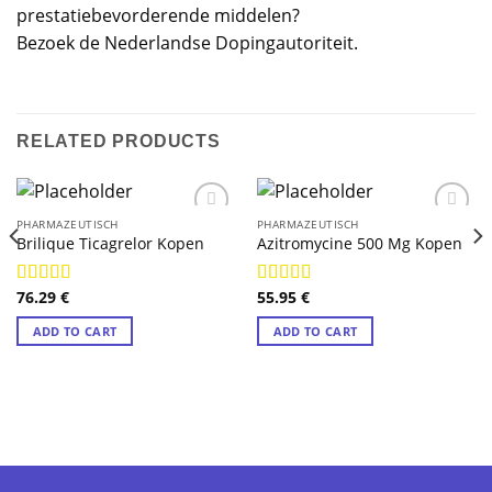
prestatiebevorderende middelen?
Bezoek de Nederlandse Dopingautoriteit.
RELATED PRODUCTS
PHARMAZEUTISCH
PHARMAZEUTISCH
Brilique Ticagrelor Kopen
Azitromycine 500 Mg Kopen
76.29
€
55.95
€
Rated
4.88
Rated
4.78
out of 5
out of 5
ADD TO CART
ADD TO CART