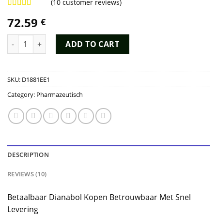
(
10
customer reviews)
Rated
9
4.78
72.59
€
out of 5
based on
customer
Dianabol Kopen quantity
ADD TO CART
ratings
SKU:
D1881EE1
Category:
Pharmazeutisch
DESCRIPTION
REVIEWS (10)
Betaalbaar Dianabol Kopen Betrouwbaar Met Snel
Levering