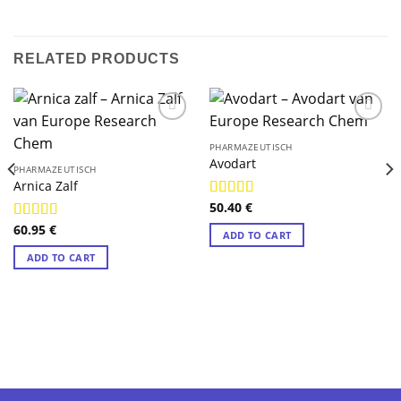
RELATED PRODUCTS
PHARMAZEUTISCH
Avodart
PHARMAZEUTISCH
Arnica Zalf
50.40
€
Rated
4.78
out of 5
60.95
€
Rated
4.89
ADD TO CART
out of 5
ADD TO CART