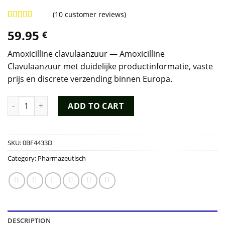
(
10
customer reviews)
Rated
9
4.89
59.95
€
out of 5
based on
customer
Amoxicilline clavulaanzuur — Amoxicilline
ratings
Clavulaanzuur met duidelijke productinformatie, vaste
prijs en discrete verzending binnen Europa.
Amoxicilline Clavulaanzuur quantity
ADD TO CART
SKU:
0BF4433D
Category:
Pharmazeutisch
DESCRIPTION