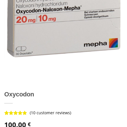
Oxycodon
(
10
customer reviews)
Rated
9
4.78
100.00
€
out of 5