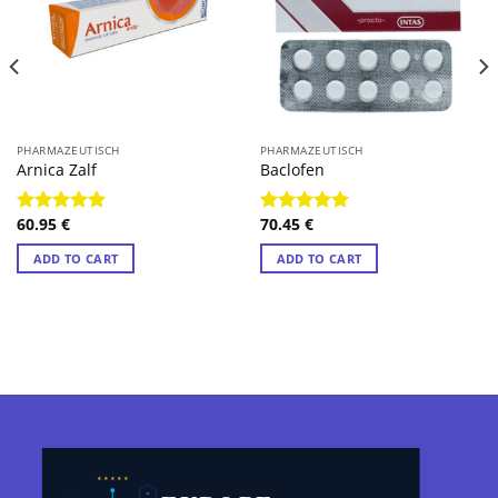
PHARMAZEUTISCH
PHARMAZEUTISCH
Arnica Zalf
Baclofen
60.95
€
70.45
€
Rated
4.89
Rated
4.89
out of 5
out of 5
ADD TO CART
ADD TO CART