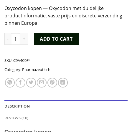
based on
customer
Oxycodon kopen — Oxycodon met duidelijke
ratings
productinformatie, vaste prijs en discrete verzending
binnen Europa.
Oxycodon quantity
ADD TO CART
SKU:
C9A4C0F4
Category:
Pharmazeutisch
DESCRIPTION
REVIEWS (10)
Oxycodon kopen