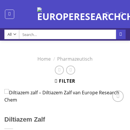
Skip
to
content
Search
for:
Home
/
Pharmazeutisch
FILTER
Diltiazem Zalf