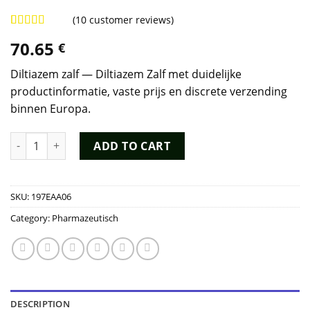
(
10
customer reviews)
Rated
9
4.89
70.65
€
out of 5
based on
customer
Diltiazem zalf — Diltiazem Zalf met duidelijke
ratings
productinformatie, vaste prijs en discrete verzending
binnen Europa.
Diltiazem Zalf quantity
ADD TO CART
SKU:
197EAA06
Category:
Pharmazeutisch
DESCRIPTION