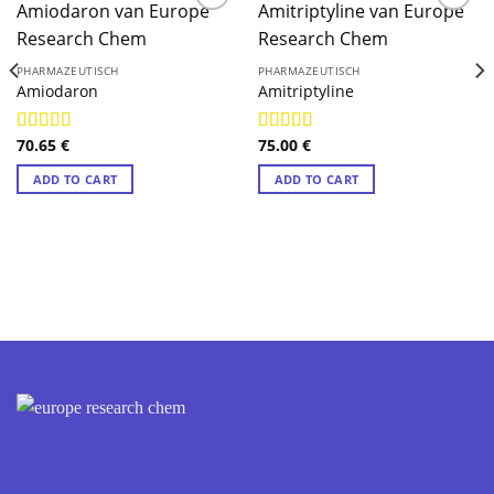
PHARMAZEUTISCH
PHARMAZEUTISCH
Amiodaron
Amitriptyline
70.65
€
75.00
€
Rated
4.88
Rated
4.89
out of 5
out of 5
ADD TO CART
ADD TO CART