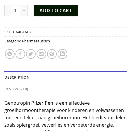
based on
customer
Genotropin Pfizer Pen Kopen quantity
ADD TO CART
ratings
SKU:
CA4BAAB7
Category:
Pharmazeutisch
DESCRIPTION
REVIEWS (10)
Genotropin Pfizer Pen is een effectieve
groeihormoontherapie voor kinderen en volwassenen
met een tekort aan groeihormoon. Het biedt voordelen
zoals spiergroei, vetverlies en verbeterde energie,