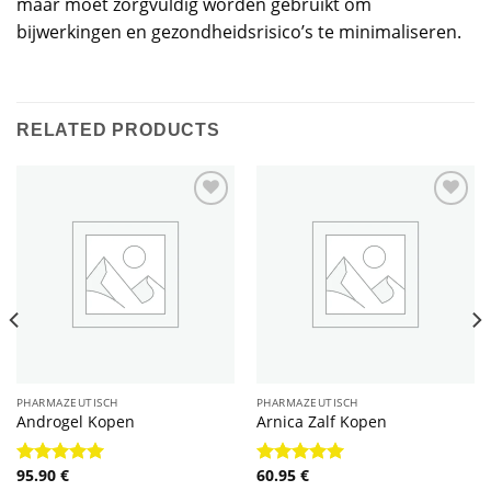
maar moet zorgvuldig worden gebruikt om
bijwerkingen en gezondheidsrisico’s te minimaliseren.
RELATED PRODUCTS
PHARMAZEUTISCH
PHARMAZEUTISCH
Androgel Kopen
Arnica Zalf Kopen
95.90
€
60.95
€
Rated
4.89
Rated
4.89