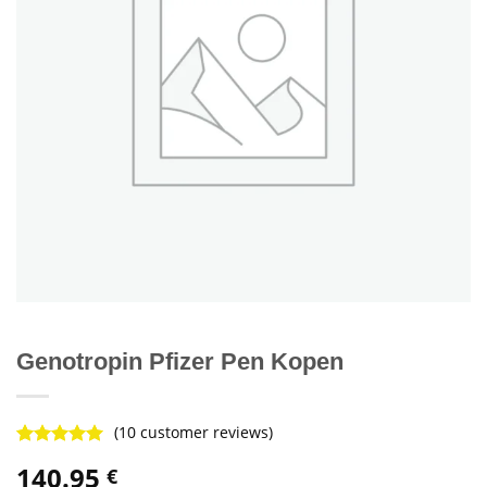
Genotropin Pfizer Pen Kopen
(
10
customer reviews)
Rated
9
4.78
140.95
€
out of 5