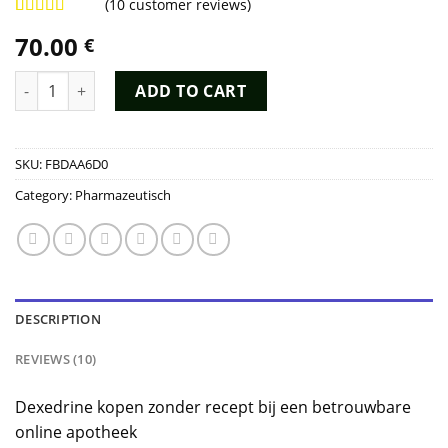
(
10
customer reviews)
Rated
9
4.89
70.00
€
out of 5
based on
customer
Dexedrine Kopen quantity
ADD TO CART
ratings
SKU:
FBDAA6D0
Category:
Pharmazeutisch
DESCRIPTION
REVIEWS (10)
Dexedrine kopen zonder recept bij een betrouwbare
online apotheek