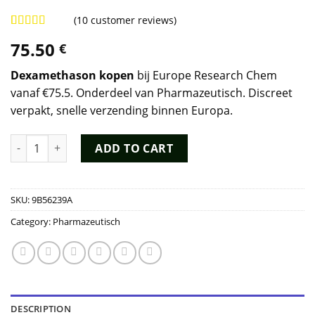
(
10
customer reviews)
Rated
7
4.86
75.50
€
out of 5
based on
customer
Dexamethason kopen
bij Europe Research Chem
ratings
vanaf €75.5. Onderdeel van Pharmazeutisch. Discreet
verpakt, snelle verzending binnen Europa.
Dexamethason Kopen quantity
ADD TO CART
SKU:
9B56239A
Category:
Pharmazeutisch
DESCRIPTION