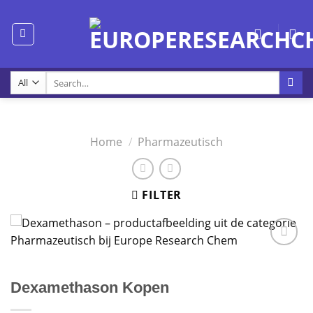
Skip
to
content
Search
for:
Home
/
Pharmazeutisch
FILTER
Dexamethason Kopen