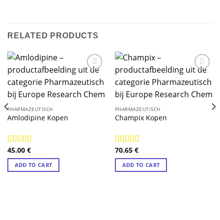
RELATED PRODUCTS
PHARMAZEUTISCH
PHARMAZEUTISCH
Amlodipine Kopen
Champix Kopen
45.00
€
70.65
€
Rated
4.89
Rated
4.89
out of 5
out of 5
ADD TO CART
ADD TO CART