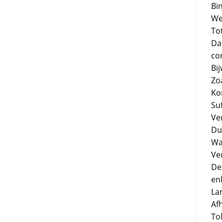
Bi
We
To
Da
co
Bi
Zo
Ko
Su
Ve
Du
Wa
Ve
De
en
Lan
Afh
Tol