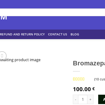
REFUND AND RETURN POLICY
CONTACT US
BLOG
Bromazep
(
10
cus
Rated
9
4.89
100.00
€
out of 5
based on
customer
Bromazepam Kopen
ratings