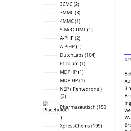
products
2
3CMC
2
products
3
3MMC
3
products
1
4MMC
1
product
1
5-MeO-DMT
1
product
2
A-PHP
2
products
1
A-PiHP
1
product
104
DutchLabs
104
DE
products
1
Etizolam
1
product
1
MDPHP
1
Be
product
1
MDPiHP
1
Au
product
3 
NEP ( Pentedrone )
Br
3
3
ing
products
Pharmazeutisch
150
we
150
Wa
products
Br
199
XpressChems
199