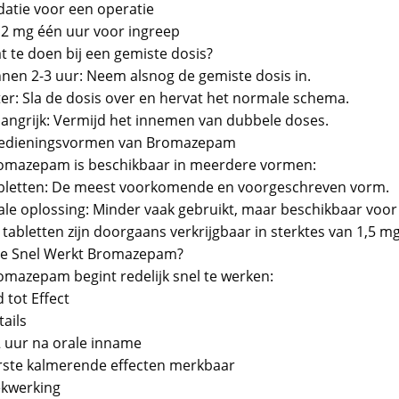
datie voor een operatie
12 mg één uur voor ingreep
t te doen bij een gemiste dosis?
nnen 2-3 uur: Neem alsnog de gemiste dosis in.
ter: Sla de dosis over en hervat het normale schema.
langrijk: Vermijd het innemen van dubbele doses.
edieningsvormen van Bromazepam
omazepam is beschikbaar in meerdere vormen:
bletten: De meest voorkomende en voorgeschreven vorm.
ale oplossing: Minder vaak gebruikt, maar beschikbaar voor
tabletten zijn doorgaans verkrijgbaar in sterktes van 1,5 m
e Snel Werkt Bromazepam?
omazepam begint redelijk snel te werken:
d tot Effect
ails
2 uur na orale inname
rste kalmerende effecten merkbaar
ekwerking