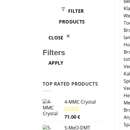
Be
products
Kl
FILTER
We
PRODUCTS
To
Br
la
CLOSE
Ho
Filters
Br
tot
APPLY
Ve
Ka
Sp
TOP RATED PRODUCTS
Ve
He
4-MMC Crystal
Me
Br
Rated
71.00
5.00
€
An
out of 5
Sp
5-MeO-DMT