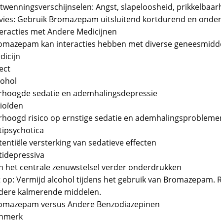
twenningsverschijnselen: Angst, slapeloosheid, prikkelbaar
vies: Gebruik Bromazepam uitsluitend kortdurend en onder 
teracties met Andere Medicijnen
omazepam kan interacties hebben met diverse geneesmidd
dicijn
ect
cohol
rhoogde sedatie en ademhalingsdepressie
ioïden
rhoogd risico op ernstige sedatie en ademhalingsprobleme
tipsychotica
tentiële versterking van sedatieve effecten
tidepressiva
n het centrale zenuwstelsel verder onderdrukken
t op: Vermijd alcohol tijdens het gebruik van Bromazepam. R
dere kalmerende middelen.
omazepam versus Andere Benzodiazepinen
nmerk