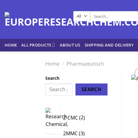
Skip
to
Search
content
for:
HOME
ALL PRODUCTS
ABOUT US
SHIPPING AND DELIVERY
Home
/
Pharmazeutisch
Search
SEARCH
2
2-CMC
2
products
3
2MMC
3