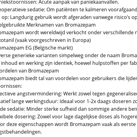
niekstoornissen: Acute aanpak van paniekaanvallen.
eoperatieve sedatie: Om patiënten te kalmeren voorafgaan
t op: Langdurig gebruik wordt afgeraden vanwege risico’s op
elgebruikte Merknamen van Bromazepam
omazepam wordt wereldwijd verkocht onder verschillende 
xotanil (vaak voorgeschreven in Europa)
omazepam EG (Belgische markt)
verse generieke varianten simpelweg onder de naam Brom
 inhoud en werking zijn identiek, hoewel hulpstoffen per fab
ordelen van Bromazepam
omazepam biedt tal van voordelen voor gebruikers die lijde
oornissen:
fectieve angstvermindering: Werkt zowel tegen gegeneralise
latief lange werkingsduur: Ideaal voor 1-2x daags doseren z
lde sedatie: Minder sterke sufheid dan sommige andere ben
exibele dosering: Zowel voor lage dagelijkse doses als hoger
or deze eigenschappen wordt Bromazepam vaak als eerste 
gstbehandelingen.