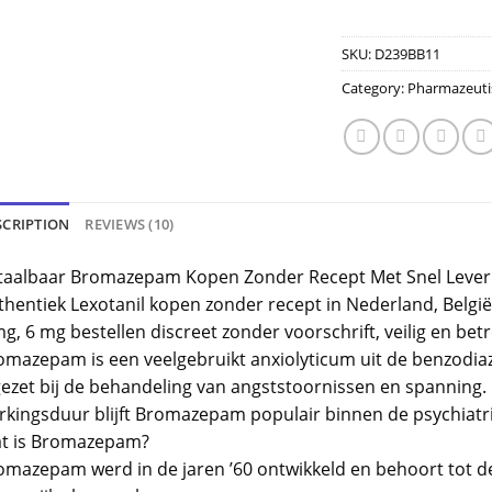
SKU:
D239BB11
Category:
Pharmazeuti
SCRIPTION
REVIEWS (10)
taalbaar Bromazepam Kopen Zonder Recept Met Snel Lever
thentiek Lexotanil kopen zonder recept in Nederland, Bel
mg, 6 mg bestellen discreet zonder voorschrift, veilig en be
omazepam is een veelgebruikt anxiolyticum uit de benzodiaz
ezet bij de behandeling van angststoornissen en spanning. Do
rkingsduur blijft Bromazepam populair binnen de psychiatr
t is Bromazepam?
omazepam werd in de jaren ’60 ontwikkeld en behoort tot de