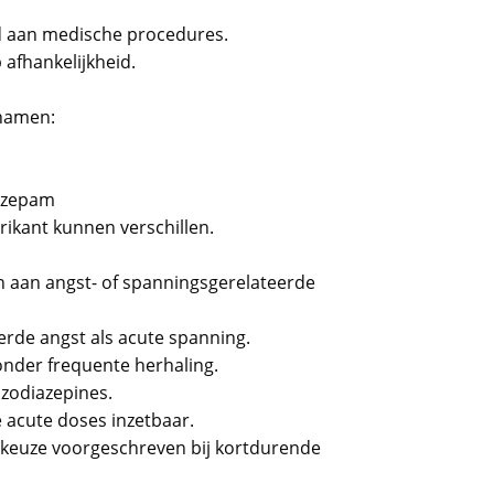
d aan medische procedures.
 afhankelijkheid.
namen:
azepam
rikant kunnen verschillen.
n aan angst- of spanningsgerelateerde
erde angst als acute spanning.
onder frequente herhaling.
zodiazepines.
e acute doses inzetbaar.
keuze voorgeschreven bij kortdurende