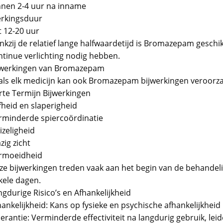
nnen 2-4 uur na inname
rkingsduur
t 12-20 uur
nkzij de relatief lange halfwaardetijd is Bromazepam geschi
ntinue verlichting nodig hebben.
jwerkingen van Bromazepam
als elk medicijn kan ook Bromazepam bijwerkingen veroorz
rte Termijn Bijwerkingen
fheid en slaperigheid
rminderde spiercoördinatie
izeligheid
zig zicht
rmoeidheid
ze bijwerkingen treden vaak aan het begin van de behandel
kele dagen.
gdurige Risico’s en Afhankelijkheid
ankelijkheid: Kans op fysieke en psychische afhankelijkheid
erantie: Verminderde effectiviteit na langdurig gebruik, lei