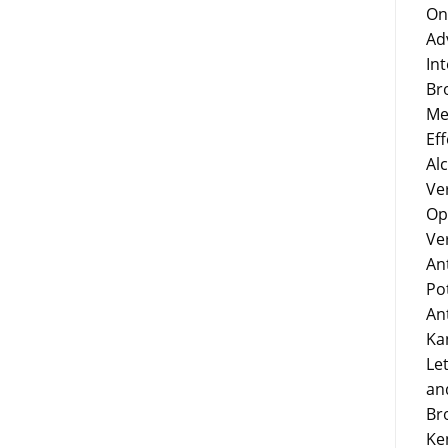
On
Ad
In
Br
Me
Eff
Al
Ve
Op
Ve
An
Po
An
Ka
Le
an
Br
Ke