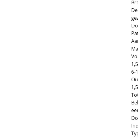
Br
De
ge
Do
Pa
Aa
Ma
Vo
1,5
6-
Ou
1,
To
Be
een
Do
Ind
Ty