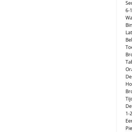
Se
6-
Wa
Bi
La
Be
To
Br
Ta
Or
De 
Ho
Br
Tij
Det
1-
Ee
Pi