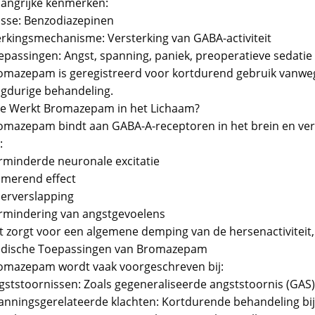
langrijke kenmerken:
asse: Benzodiazepinen
rkingsmechanisme: Versterking van GABA-activiteit
epassingen: Angst, spanning, paniek, preoperatieve sedatie
omazepam is geregistreerd voor kortdurend gebruik vanwege 
ngdurige behandeling.
e Werkt Bromazepam in het Lichaam?
omazepam bindt aan GABA-A-receptoren in het brein en verh
:
rminderde neuronale excitatie
lmerend effect
ierverslapping
rmindering van angstgevoelens
t zorgt voor een algemene demping van de hersenactiviteit
dische Toepassingen van Bromazepam
omazepam wordt vaak voorgeschreven bij:
gststoornissen: Zoals gegeneraliseerde angststoornis (GAS) o
anningsgerelateerde klachten: Kortdurende behandeling bij