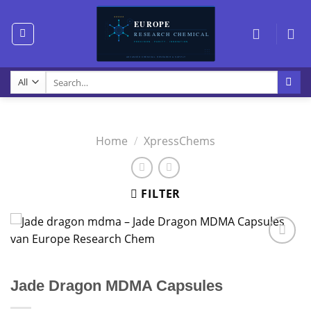
Skip
to
content
Search
for:
Home
/
XpressChems
FILTER
Jade Dragon MDMA Capsules