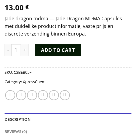
13.00
€
Jade dragon mdma — Jade Dragon MDMA Capsules
met duidelijke productinformatie, vaste prijs en
discrete verzending binnen Europa.
Jade Dragon MDMA Capsules quantity
ADD TO CART
SKU:
C3BEB05F
Category:
XpressChems
DESCRIPTION
REVIEWS (0)