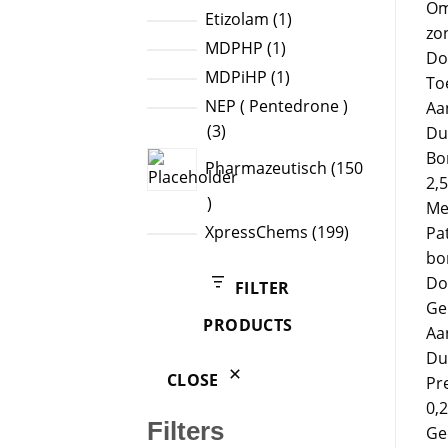
Om
products
1
Etizolam
1
zo
product
1
MDPHP
1
Do
product
1
MDPiHP
1
To
product
NEP ( Pentedrone )
Aa
3
3
Du
products
Bo
Pharmazeutisch
150
2,
150
Me
products
199
XpressChems
199
Pa
products
bo
Do
FILTER
Ge
PRODUCTS
Aa
Du
CLOSE
Pr
0,
Filters
Ge