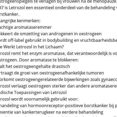
strogeenspiegels te verlagen bij vrouwen na de menopauze.
97 is Letrozol een essentieel onderdeel van de behandelin
rstkanker.
langrijke kenmerken:
achtige aromataseremmer
okkeert de omzetting van androgenen in oestrogeen
rdt off-label gebruikt in bodybuilding en vruchtbaarheids
e Werkt Letrozol in het Lichaam?
trozol remt het enzym aromatase, dat verantwoordelijk is v
strogeen. Door aromatase te blokkeren:
alt het oestrogeengehalte drastisch
rtraagt de groei van oestrogeenafhankelijke tumoren
orkomt oestrogeengerelateerde bijwerkingen zoals gynaec
trozol verlaagt oestrogeen sterker dan andere aromatasere
dische Toepassingen van Letrozol
trozol wordt voornamelijk gebruikt voor:
handeling van hormoonreceptor-positieve borstkanker bij
eventie van kankerterugkeer na eerdere behandeling