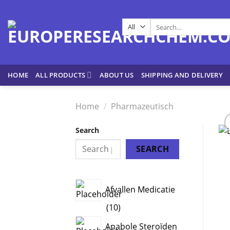
Skip
to
Search
content
for:
HOME
ALL PRODUCTS
ABOUT US
SHIPPING AND DELIVERY
Home
/
Pharmazeutisch
Search
SEARCH
Afvallen Medicatie
10
10
products
Anabole Steroïden