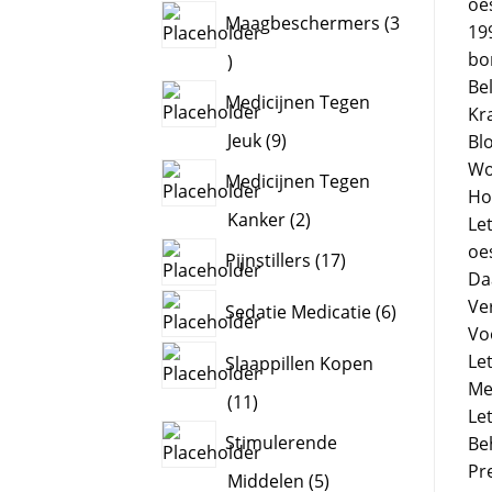
oe
products
Maagbeschermers
3
19
bo
3
Be
products
Medicijnen Tegen
Kr
9
Jeuk
9
Bl
products
Wo
Medicijnen Tegen
Ho
2
Kanker
2
Le
products
17
oe
Pijnstillers
17
products
Da
6
Ve
Sedatie Medicatie
6
products
Vo
Le
Slaappillen Kopen
Me
11
11
Le
products
Stimulerende
Be
Pr
5
Middelen
5