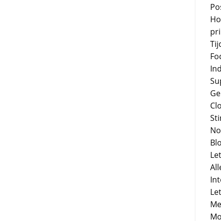
Po
Hoe
pr
Ti
Fo
In
Su
Ge
Cl
St
No
Bl
Let
Al
In
Le
Me
Mog