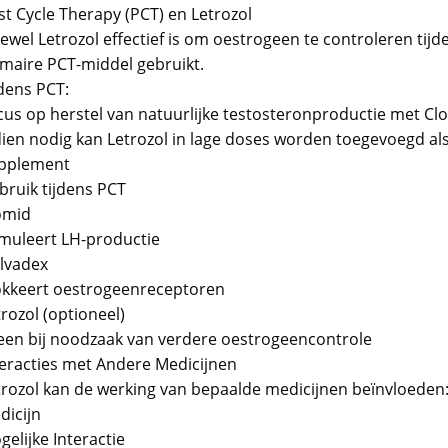
st Cycle Therapy (PCT) en Letrozol
wel Letrozol effectief is om oestrogeen te controleren tijd
imaire PCT-middel gebruikt.
jdens PCT:
cus op herstel van natuurlijke testosteronproductie met Cl
dien nodig kan Letrozol in lage doses worden toegevoegd als
pplement
bruik tijdens PCT
omid
imuleert LH-productie
lvadex
okkeert oestrogeenreceptoren
rozol (optioneel)
leen bij noodzaak van verdere oestrogeencontrole
teracties met Andere Medicijnen
trozol kan de werking van bepaalde medicijnen beïnvloeden
dicijn
elijke Interactie