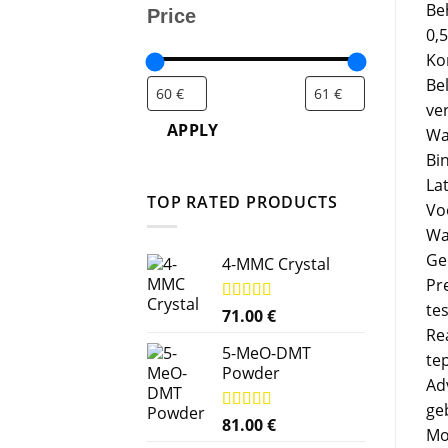
Be
Price
0,
Ko
Bel
ve
APPLY
Wa
Bi
La
TOP RATED PRODUCTS
Vo
Wa
Ge
4-MMC Crystal
Pr
te
Rated
71.00
5.00
€
out of 5
Re
5-MeO-DMT
tep
Powder
Ad
ge
Rated
81.00
5.00
€
Mo
out of 5