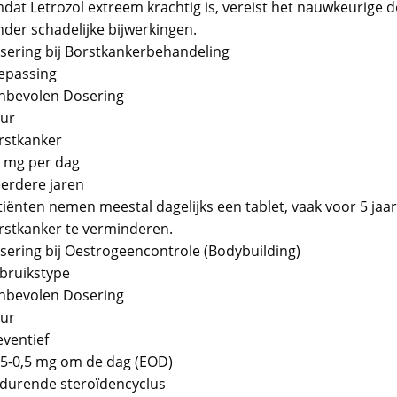
dat Letrozol extreem krachtig is, vereist het nauwkeurige do
nder schadelijke bijwerkingen.
sering bij Borstkankerbehandeling
epassing
nbevolen Dosering
ur
rstkanker
5 mg per dag
erdere jaren
tiënten nemen meestal dagelijks een tablet, vaak voor 5 jaa
rstkanker te verminderen.
sering bij Oestrogeencontrole (Bodybuilding)
bruikstype
nbevolen Dosering
ur
eventief
25-0,5 mg om de dag (EOD)
durende steroïdencyclus