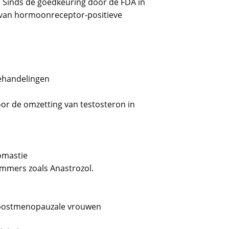
 Sinds de goedkeuring door de FDA in
g van hormoonreceptor-positieve
behandelingen
oor de omzetting van testosteron in
omastie
mmers zoals Anastrozol.
 postmenopauzale vrouwen