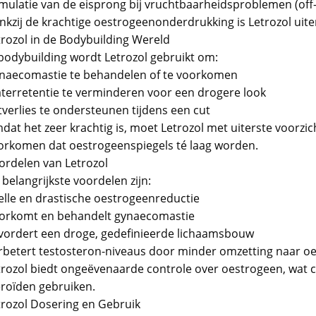
imulatie van de eisprong bij vruchtbaarheidsproblemen (off-
kzij de krachtige oestrogeenonderdrukking is Letrozol uiter
trozol in de Bodybuilding Wereld
 bodybuilding wordt Letrozol gebruikt om:
naecomastie te behandelen of te voorkomen
terretentie te verminderen voor een drogere look
tverlies te ondersteunen tijdens een cut
dat het zeer krachtig is, moet Letrozol met uiterste voorz
orkomen dat oestrogeenspiegels té laag worden.
ordelen van Letrozol
belangrijkste voordelen zijn:
elle en drastische oestrogeenreductie
orkomt en behandelt gynaecomastie
vordert een droge, gedefinieerde lichaamsbouw
rbetert testosteron-niveaus door minder omzetting naar o
trozol biedt ongeëvenaarde controle over oestrogeen, wat cr
eroïden gebruiken.
trozol Dosering en Gebruik