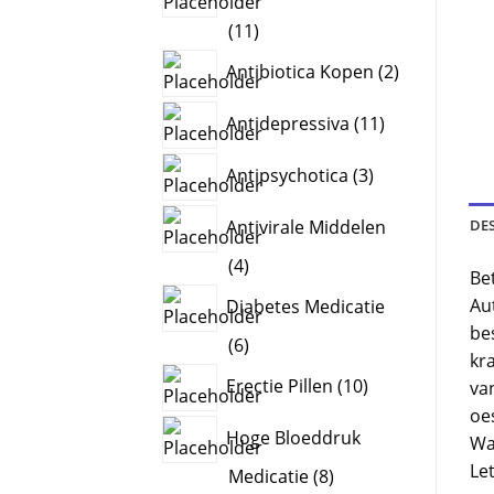
11
11
products
2
Antibiotica Kopen
2
products
11
Antidepressiva
11
products
3
Antipsychotica
3
products
DE
Antivirale Middelen
4
4
Be
products
Au
Diabetes Medicatie
bes
6
6
kr
products
10
Erectie Pillen
10
va
products
oe
Hoge Bloeddruk
Wat
Le
8
Medicatie
8