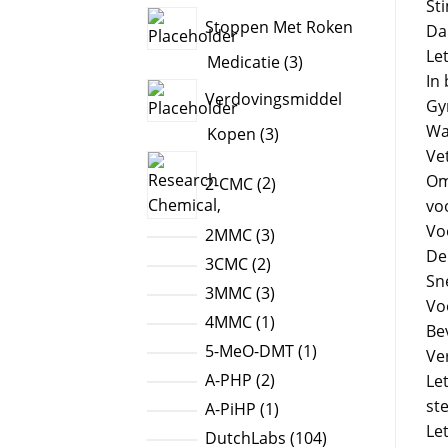
St
products
Stoppen Met Roken
Dan
Le
3
Medicatie
3
In
products
Verdovingsmiddel
Gy
Wa
3
Kopen
3
Ve
products
2
Om
2-CMC
2
products
vo
Vo
3
2MMC
3
De 
products
2
3CMC
2
Sn
products
3
3MMC
3
Vo
products
1
4MMC
1
Be
product
1
5-MeO-DMT
1
Ve
product
2
A-PHP
2
Le
products
st
1
A-PiHP
1
Le
product
104
DutchLabs
104