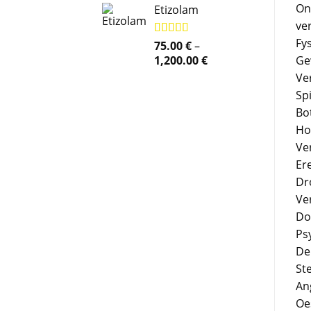
On
Etizolam
ve
Fy
Rated
75.00
5.00
€
–
out of 5
Price
Ge
1,200.00
€
range:
Ve
75.00 €
Spi
through
Bot
1,200.00 €
Ho
Ve
Er
Dr
Ve
Do
Ps
De
St
An
Oe