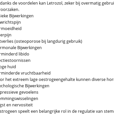
danks de voordelen kan Letrozol, zeker bij overmatig gebruik
roorzaken.
sieke Bijwerkingen
wrichtspijn
rmoeidheid
erpijn
verlies (osteoporose bij langdurig gebruik)
rmonale Bijwerkingen
rminderd libido
ectiestoornissen
oge huid
rminderde vruchtbaarheid
or het extreem lage oestrogeengehalte kunnen diverse ho
ychologische Bijwerkingen
pressieve gevoelens
emmingswisselingen
gst en nervositeit
strogeen speelt een belangrijke rol in de regulatie van stem