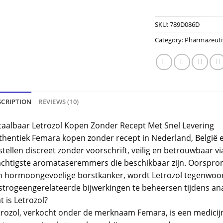
SKU:
789D086D
Category:
Pharmazeuti
SCRIPTION
REVIEWS (10)
taalbaar Letrozol Kopen Zonder Recept Met Snel Levering
thentiek Femara kopen zonder recept in Nederland, België 
tellen discreet zonder voorschrift, veilig en betrouwbaar vi
achtigste aromataseremmers die beschikbaar zijn. Oorspron
n hormoongevoelige borstkanker, wordt Letrozol tegenwoor
strogeengerelateerde bijwerkingen te beheersen tijdens ana
 is Letrozol?
trozol, verkocht onder de merknaam Femara, is een medicij