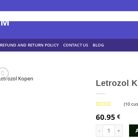
REFUND AND RETURN POLICY
CONTACT US
BLOG
Letrozol 
(
10
cus
Rated
9
4.89
60.95
€
out of 5
based on
customer
Letrozol Kopen qua
ratings