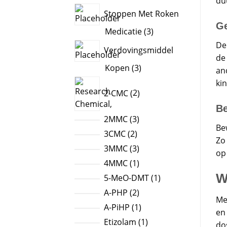
du
products
Stoppen Met Roken
Ge
3
Medicatie
3
products
De
Verdovingsmiddel
de
3
Kopen
3
an
products
2
ki
2-CMC
2
products
Be
3
2MMC
3
Be
products
2
3CMC
2
Zo 
products
3
3MMC
3
op
products
1
4MMC
1
product
W
1
5-MeO-DMT
1
product
2
A-PHP
2
Me
products
1
A-PiHP
1
en
product
1
Etizolam
1
dos