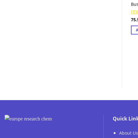
Bus
75
Ra
out
Quick Lin
About Us