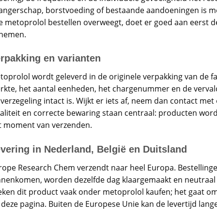
angerschap, borstvoeding of bestaande aandoeningen is med
e metoprolol bestellen overweegt, doet er goed aan eerst d
 nemen.
rpakking en varianten
toprolol wordt geleverd in de originele verpakking van de fa
erkte, het aantal eenheden, het chargenummer en de vervalda
verzegeling intact is. Wijkt er iets af, neem dan contact me
aliteit en correcte bewaring staan centraal: producten wor
t moment van verzenden.
vering in Nederland, België en Duitsland
rope Research Chem verzendt naar heel Europa. Bestellinge
nnenkomen, worden dezelfde dag klaargemaakt en neutraal v
eken dit product vaak onder metoprolol kaufen; het gaat om 
 deze pagina. Buiten de Europese Unie kan de levertijd lan