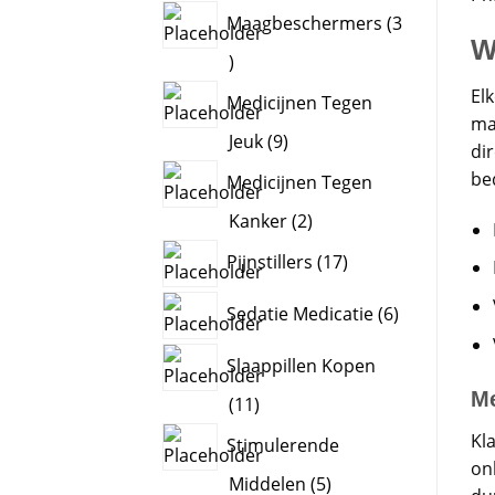
products
Maagbeschermers
3
W
3
products
El
Medicijnen Tegen
ma
9
Jeuk
9
di
products
be
Medicijnen Tegen
2
Kanker
2
products
17
Pijnstillers
17
products
6
Sedatie Medicatie
6
products
Slaappillen Kopen
Me
11
11
products
Kl
Stimulerende
on
5
Middelen
5