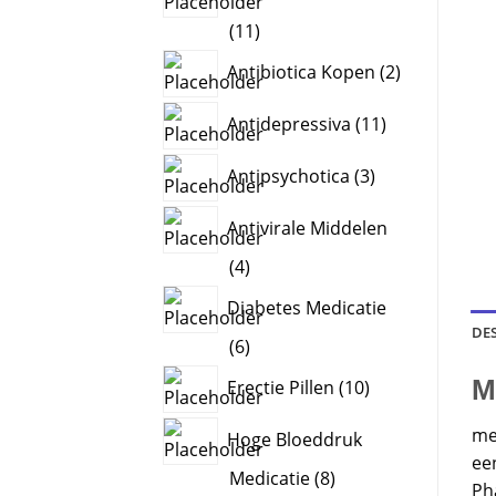
11
11
products
2
Antibiotica Kopen
2
products
11
Antidepressiva
11
products
3
Antipsychotica
3
products
Antivirale Middelen
4
4
products
Diabetes Medicatie
DE
6
6
products
10
M
Erectie Pillen
10
products
me
Hoge Bloeddruk
ee
8
Medicatie
8
Ph