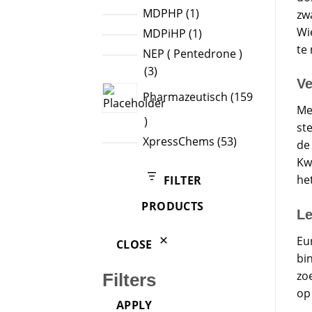
product
1
MDPHP
1
zw
product
Wi
1
MDPiHP
1
te
product
NEP ( Pentedrone )
3
3
Ve
products
Pharmazeutisch
159
Me
159
st
products
53
XpressChems
53
de 
products
Kw
he
FILTER
PRODUCTS
Le
Eu
CLOSE
bi
zo
Filters
op
APPLY