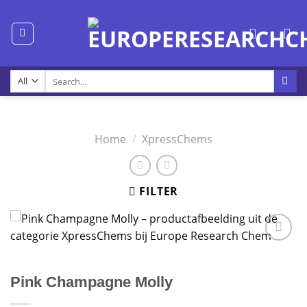
Skip
to
content
Search
for:
Home
/
XpressChems
FILTER
Pink Champagne Molly