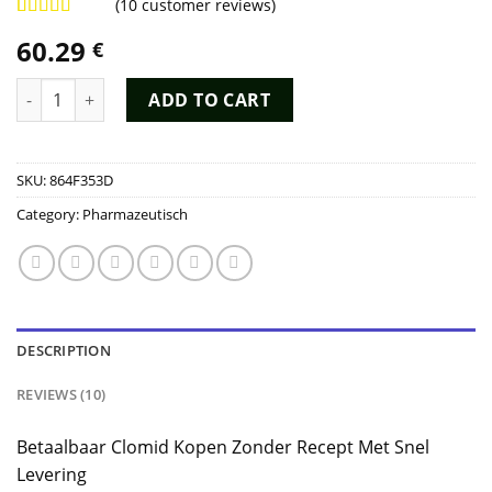
(
10
customer reviews)
Rated
8
4.88
60.29
€
out of 5
based on
customer
Clomid Kopen quantity
ADD TO CART
ratings
SKU:
864F353D
Category:
Pharmazeutisch
DESCRIPTION
REVIEWS (10)
Betaalbaar Clomid Kopen Zonder Recept Met Snel
Levering