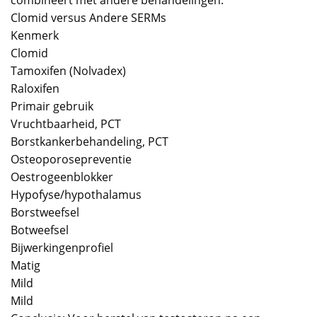
combineert met andere behandelingen.
Clomid versus Andere SERMs
Kenmerk
Clomid
Tamoxifen (Nolvadex)
Raloxifen
Primair gebruik
Vruchtbaarheid, PCT
Borstkankerbehandeling, PCT
Osteoporosepreventie
Oestrogeenblokker
Hypofyse/hypothalamus
Borstweefsel
Botweefsel
Bijwerkingenprofiel
Matig
Mild
Mild