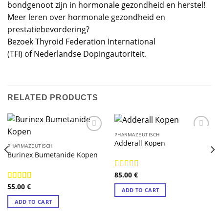
bondgenoot zijn in hormonale gezondheid en herstel!
Meer leren over hormonale gezondheid en
prestatiebevordering?
Bezoek Thyroid Federation International
(TFI) of Nederlandse Dopingautoriteit.
RELATED PRODUCTS
PHARMAZEUTISCH
Adderall Kopen
PHARMAZEUTISCH
Burinex Bumetanide Kopen
85.00
€
Rated
4.89
out of 5
55.00
€
Rated
4.78
ADD TO CART
out of 5
ADD TO CART