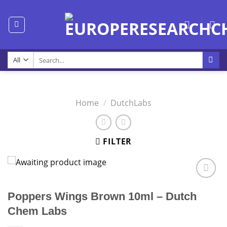
Skip
to
content
Search
for:
Home
/
DutchLabs
FILTER
Poppers Wings Brown 10ml – Dutch
Chem Labs